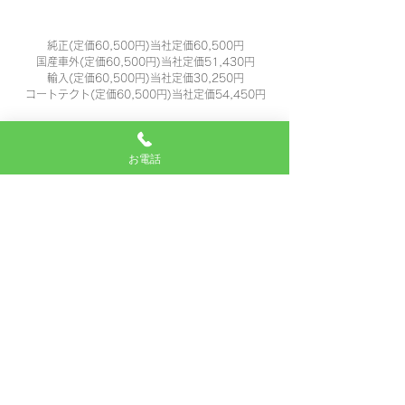
ガラス代
純正(定価60,500円)当社定価60,500円
国産車外(定価60,500円)当社定価51,430円
輸入(定価60,500円)当社定価30,250円
コートテクト(定価60,500円)当社定価54,450円
技術料
お電話
16,380円
部品代
9,420円
合計
56,050円~86,300円
お問い合わせの際は番号をよくお確かめのうえ