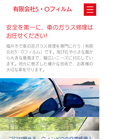
有限会社S・Oフィルム
安全を第一に、車のガラス修理は
お任せください!
福井市で車の窓ガラス修理を専門に行う「有限
会社S・Oフィルム」です。飛び石や小さな傷か
ら大きな損傷まで、幅広いニーズに対応してい
ます。地元に根ざした確かな技術で、お客様の
大切な車を守ります。
プロが極める、ウィンドウの交換修理！