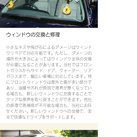
ウィンドウの交換と修理
小さなキズや飛び石によるダメージはウィンド
ウリペアで対応可能です。ただし、ダメージの
場所や大きさによってはウィンドウ全体の交換
が必要になることがあります。当社ではフロン
トガラスからサイド、ドア、クォーター、リア
ガラスまで、幅広い車種に対応しています。特
にフロントウィンドウは意外と傷が多い部分で
あり、油膜や汚れが原因で視界が悪くなってい
る場合も、新しいウィンドウに交換することで
クリアな視界を取り戻すことができます。他社
の修理で再補修が不可能な場合も、当社にお任
せください。新しいウィンドウへの交換で、安
全で快適なドライブをサポートします。