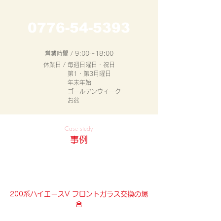
0776-54-5393
営業時間 / 9:00～18:00
休業日 / 毎週日曜日・祝日
​第1・第3月曜日
年末年始
ゴールデンウィーク
お盆
Case study
事例
ウィンドウ交換事例
200系ハイエースV フロントガラス交換の場
合