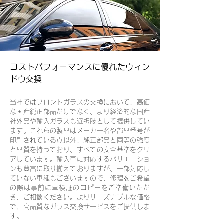
コストパフォーマンスに優れたウィン
ドウ交換
当社ではフロントガラスの交換において、高価
な国産純正部品だけでなく、より経済的な国産
社外品や輸入ガラスも選択肢として提供してい
ます。これらの製品はメーカー名や部品番号が
印刷されている点以外、純正部品と同等の強度
と品質を持っており、すべての安全基準をクリ
アしています。輸入車に対応するバリエーショ
ンも豊富に取り揃えておりますが、一部対応し
ていない車種もございますので、修理をご希望
の際は事前に車検証のコピーをご準備いただ
き、ご相談ください。よりリーズナブルな価格
で、高品質なガラス交換サービスをご提供しま
す。